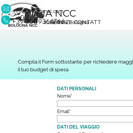
Vai ai contenuti
BOLOGNA NCC
info@bolognancc.com
Salta menù
HOME
SERVIZI
CONTATTI
+39 3509364766
Noleggio con Conducente a Bologna
Compila il Form sottostante per richiedere maggio
il tuo budget di spesa
DATI PERSONALI
Nome
*
Email
*
DATI DEL VIAGGIO